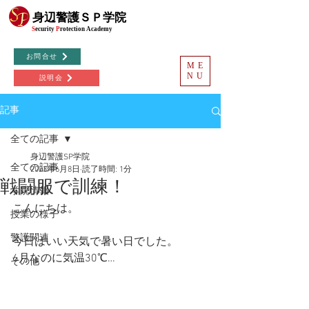
©
身辺警護ＳＰ学院
S
ecurity
P
rotection
Academy
お問合せ
ME
NU
説明会
記事
全ての記事
身辺警護SP学院
全ての記事
2023年6月8日
読了時間: 1分
戦闘服で訓練！
学院情報
こんにちは。
授業の様子
警護関連
今日はいい天気で暑い日でした。
6月なのに気温30℃…
その他