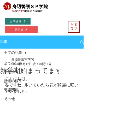
©
身辺警護ＳＰ学院
S
ecurity
P
rotection
Academy
お問合せ
ME
NU
説明会
記事
全ての記事
身辺警護SP学院
全ての記事
2023年4月12日
読了時間: 1分
新学期始まってます
学院情報
こんにちは。
授業の様子
春ですね…歩いていたら花が綺麗に咲い
警護関連
ていました。
その他