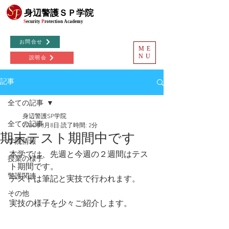
©
身辺警護ＳＰ学院
S
ecurity
P
rotection
Academy
お問合せ
ME
NU
説明会
記事
全ての記事
身辺警護SP学院
全ての記事
2024年8月8日
読了時間: 2分
期末テスト期間中です
学院情報
本学では、先週と今週の２週間はテス
授業の様子
ト期間です。
警護関連
テストは筆記と実技で行われます。
その他
実技の様子を少々ご紹介します。