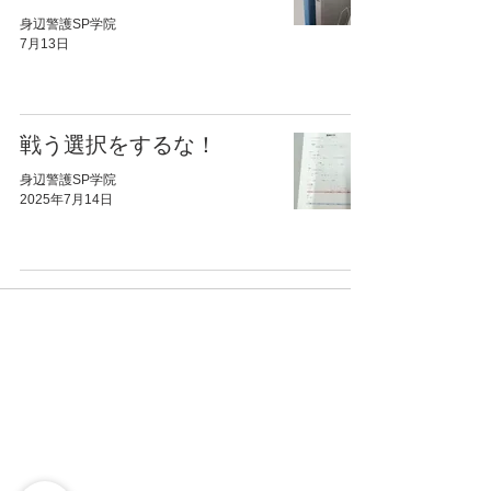
身辺警護SP学院
7月13日
戦う選択をするな！
身辺警護SP学院
2025年7月14日
​HOME
本学で学ぶ価値
Grade警護資格コース
​認定警護資格に
警護オンラインコース
ついて
短期集中コース
​診断ページ
企業向け訓練コース
講師紹介
学院ギャラリー