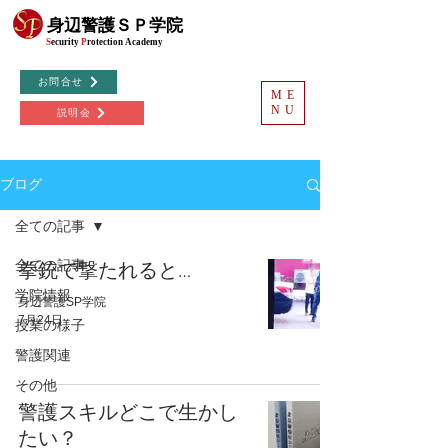
©
身辺警護ＳＰ学院
S
ecurity
P
rotection
Academy
お問合せ
ME
NU
説明会
ブログ
全ての記事
全ての記事
拳銃で撃たれると…
学院情報
身辺警護SP学院
7月24日
授業の様子
警護関連
その他
警護スキルどこで生かし
たい？