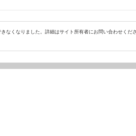
できなくなりました。詳細はサイト所有者にお問い合わせくだ
ストーカー問題を考える
日本
はい
rade警護資格コース
オンライン説明会
身辺警護という
​オンライン説明
会お申
護オンラインコース
SPインフォメー
期集中コース
込み
警護相談窓口​
業向け訓練コース
警護アドバイザ
院ギャラリー
​さいたま市中央区下落合5-4-3(拠点)
ＳＰ学
MAIL：
sp
＠gnkeigo.com