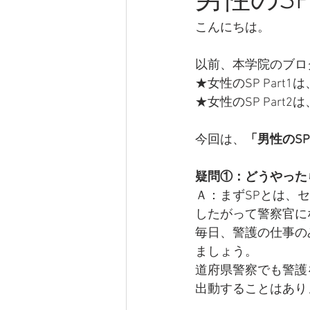
男性のS
こんにちは。  
以前、本学院のブロ
★女性のSP Part1は
★女性のSP Part2は
今回は、
「男性のSP
疑問①：どうやった
Ａ：まずSPとは、
したがって警察官に
毎日、警護の仕事の
ましょう。
道府県警察でも警護
出動することはあり