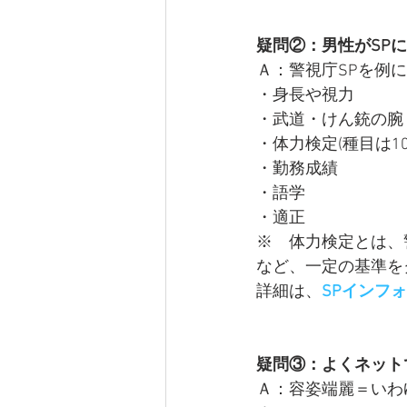
疑問②：男性がSP
Ａ：警視庁SPを例に
・身長や視力
・武道・けん銃の腕
・体力検定(種目は1
・勤務成績
・語学
・適正
※　体力検定とは、
など、一定の基準を
詳細は、
SPインフ
疑問③：よくネット
Ａ：容姿端麗＝いわ