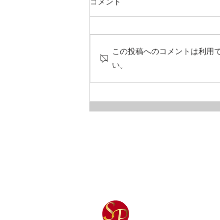
コメント
この投稿へのコメントは利用
戦う選択をするな！
い。
​HOME
本学で学ぶ価値
G
​認定警護資格に
警
ついて
短
​診断ページ
企
講師紹介
学
​身辺警護