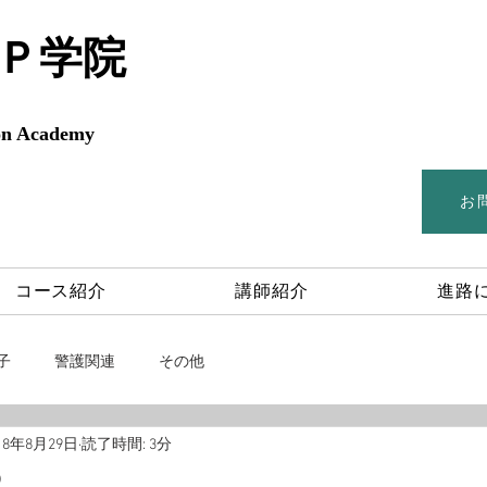
Ｐ学院
on
Academy
お
コース紹介
講師紹介
進路
子
警護関連
その他
18年8月29日
読了時間: 3分