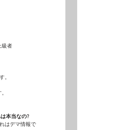
上級者
す。
。 
は本当なの?
れはデマ情報で