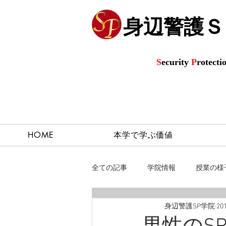
身辺警護Ｓ
S
ecurity
P
rotecti
©
HOME
本学で学ぶ価値
全ての記事
学院情報
授業の様
身辺警護SP学院
20