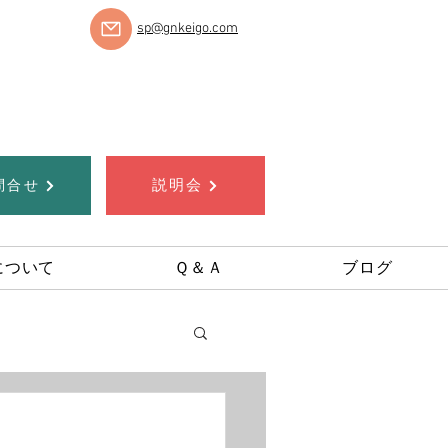
sp@gnkeigo.com
説明会
問合せ
について
Ｑ＆Ａ
ブログ