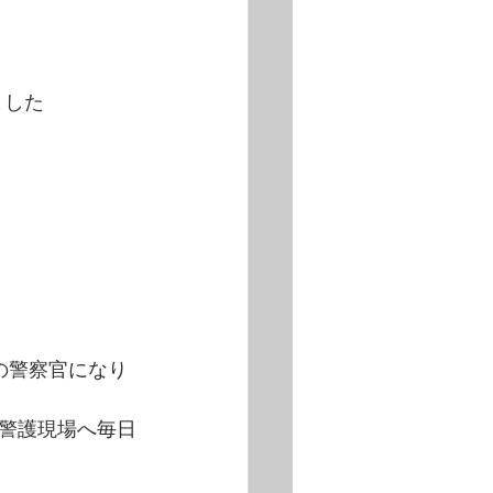
ました
。
の警察官になり
警護現場へ毎日