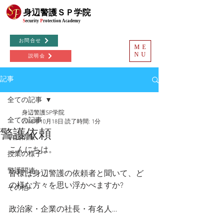
©
身辺警護ＳＰ学院
S
ecurity
P
rotection
Academy
お問合せ
ME
NU
説明会
記事
全ての記事
身辺警護SP学院
全ての記事
2018年10月18日
読了時間: 1分
警護依頼
学院情報
こんにちは。
授業の様子
警護関連
皆様は身辺警護の依頼者と聞いて、ど
の様な方々を思い浮かべますか?
その他
政治家・企業の社長・有名人…