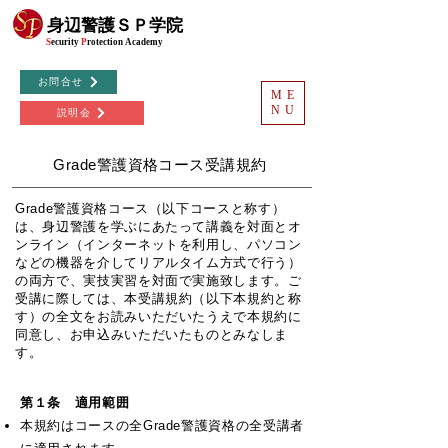
©
身辺警護ＳＰ学院
S
ecurity
P
rotection
Academy
お問合せ
ME
NU
説明会
​Grade警護資格コース受講規約
Grade警護資格コース（以下コースと称す）
は、身辺警護を学ぶにあたって講義を対面とオ
ンライン（インターネットを利用し、パソコン
などの機器を介してリアルタイム方式で行う）
の両方で、実技実習を対面で実施致します。​ご
受講に際しては、本受講規約（以下本規約と称
す）の全文をお読みいただいたうえで本規約に
同意し、お申込みいただいたものとみなしま
す。
第１条 適用範囲
本規約はコースの全Grade警護資格の全受講者