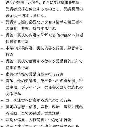
違反が判明した場合、直ちに受講提供を中断、
受講者資格を停止するものとし、受講費用の
返金は一切致しません。
受講する際に必要なアクセス情報を第三者へ
の譲渡、共有、貸与する行為
講義・実技の内容をSNSなど他の媒体へ無断
転載する行為
本学の講義内容、実技内容を録画、録音する
行為
講義・実技で使用する教材を受講目的以外で
使用する行為
虚偽の情報で受講出願を行う行為
講師、他の受講者、第三者への名誉棄損、誹
謗中傷、プライバシーの侵害又はその恐れの
ある行為
コース運営を妨害する恐れのある行為
特定の思想・信条、宗教、政治、選挙に関わ
る活動、全ての勧誘、営業活動
差別や偏見、人権侵害につながる行為
法令に違反する又は公序良俗に反する行為