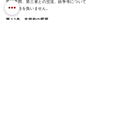
受講者間、第三者との交流、紛争等について
一切責任を負いません。​​​​​
第１1条 本規約の変更
​
本学は、事前に受講者へ通知、同意を得るこ
となく本規約を変更することができるものと
します。変更の効力は、本学が公に提示した
時点で生じるものとし、変更後に受講者がコ
ースを受講する場合には、本規約の変更内容
全てに同意したものとみなします。​​​​​
第１2条 協議解決
​
本規約に定めのない事項、解釈等に疑義が生
じた場合は、受講者、および本学はそのつど
誠意をもって協議し、円満に解決を図るもの
とします。​​​​​
第１3条 準拠法および裁判管轄
​本規約は日本法に準拠するものとします。
​コースに関わる一切の紛争（裁判所の調停手
続きを含む）は、埼玉地方裁判所を第一審の