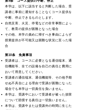
第9条 コース提供の中断、停止
​本学は、以下に該当すると判断した場合、受
講者に事前に通知することなくコース提供を
中断、停止できるものとします。
自然災害、火災、停電などの非常事態によっ
て、教育の提供が困難となった場合
その他、本学の責めに帰すべき事由によらず
授業提供が不可能又は困難な状況に至った場
合​​​​​
第10条 免責事項
受講者は、コースに必要となる通信端末、通
信機能等、全ての設備を自己の責任と費用に
おいて用意してください。
受講者の通信端末、通信機能等、その他予期
せぬ不具合による理由で受講が困難になった
場合でも本学は一切責任を負いません。
本学は、受講中において受講者が被った損害
について賠償する責任は一切負いません。
本学は、受講中または受講外の時間に生じた